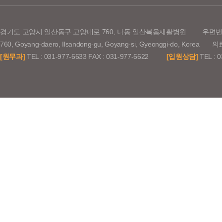
경기도 고양시 일산동구 고양대로 760, 나동 일산복음재활병원
우편번호
760, Goyang-daero, Ilsandong-gu, Goyang-si, Gyeonggi-do,
[원무과]
TEL : 031-977-6633 FAX : 031-977-6622
[입원상담]
TEL : 