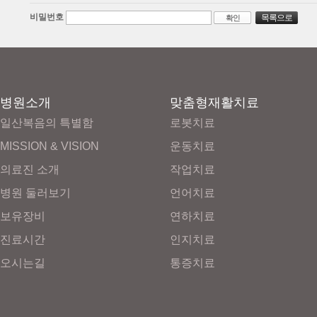
비밀번호
목록으로
확인
병원소개
맞춤형재활치료
일산복음의 특별함
로봇치료
MISSION & VISION
운동치료
의료진 소개
작업치료
병원 둘러보기
언어치료
보유장비
연하치료
진료시간
인지치료
오시는길
통증치료