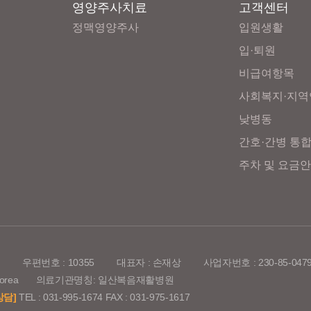
영양주사치료
고객센터
정맥영양주사
입원생활
입·퇴원
비급여항목
사회복지·지역
낮병동
간호·간병 통
주차 및 요금
원
우편번호 : 10355
대표자 : 손재상
사업자번호 : 230-85-047
onggi-do, Korea 의료기관명칭: 일산복음재활병원
상담]
TEL : 031-995-1674 FAX : 031-975-1617