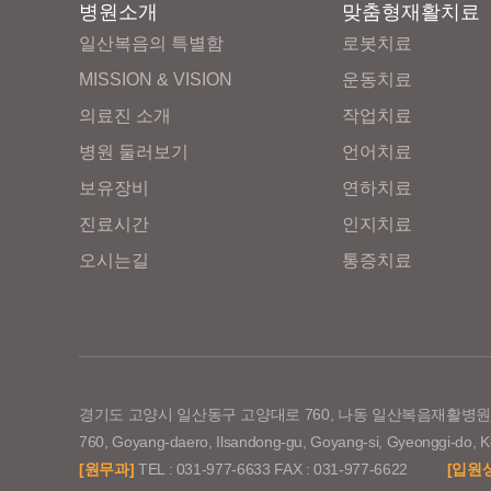
병원소개
맞춤형재활치료
일산복음의 특별함
로봇치료
MISSION & VISION
운동치료
의료진 소개
작업치료
병원 둘러보기
언어치료
보유장비
연하치료
진료시간
인지치료
오시는길
통증치료
경기도 고양시 일산동구 고양대로 760, 나동 일산복음재활병
760, Goyang-daero, Ilsandong-gu, Goyang-si, Gye
[원무과]
TEL : 031-977-6633 FAX : 031-977-6622
[입원