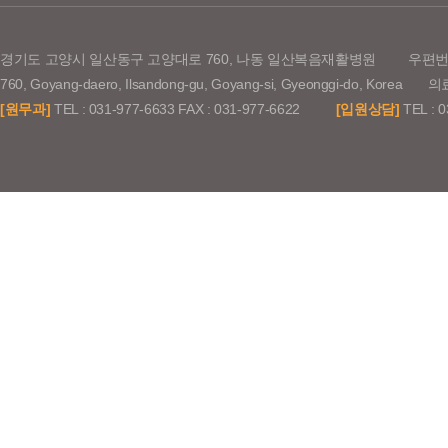
경기도 고양시 일산동구 고양대로 760, 나동 일산복음재활병원
우편번호
760, Goyang-daero, Ilsandong-gu, Goyang-si, Gyeonggi-do,
[원무과]
TEL : 031-977-6633 FAX : 031-977-6622
[입원상담]
TEL : 