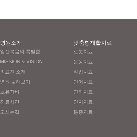
병원소개
맞춤형재활치료
일산복음의 특별함
로봇치료
MISSION & VISION
운동치료
의료진 소개
작업치료
병원 둘러보기
언어치료
보유장비
연하치료
진료시간
인지치료
오시는길
통증치료